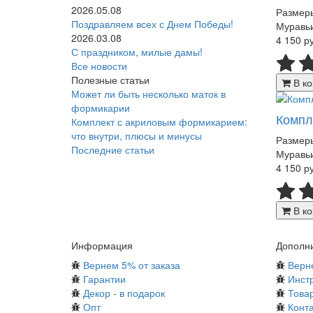
2026.05.08
Размер
Поздравляем всех с Днем Победы!
Муравьи
2026.03.08
4 150 р
С праздником, милые дамы!
Все новости
Полезные статьи
В ко
Может ли быть несколько маток в
формикарии
Компл
Комплект с акриловым формикарием:
что внутри, плюсы и минусы
Размер
Последние статьи
Муравьи
4 150 р
В ко
Информация
Дополн
Вернем 5% от заказа
Верн
Гарантии
Инст
Декор - в подарок
Товар
Опт
Конт