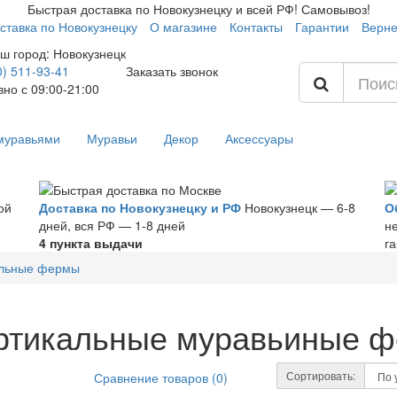
Быстрая доставка по Новокузнецку и всей РФ! Самовывоз!
ставка по Новокузнецку
О магазине
Контакты
Гарантии
Верне
ш город:
Новокузнецк
0) 511-93-41
Заказать звонок
но с 09:00-21:00
 муравьями
Муравьи
Декор
Аксессуары
ой
Доставка по Новокузнецку и РФ
Новокузнецк — 6-8
О
дней, вся РФ — 1-8 дней
н
4 пункта выдачи
г
альные фермы
ртикальные муравьиные 
Сортировать:
Сравнение товаров (0)