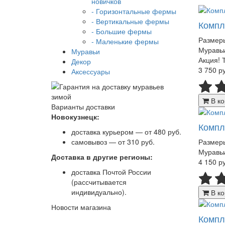
новичков
- Горизонтальные фермы
- Вертикальные фермы
Компл
- Большие фермы
Размер
- Маленькие фермы
Муравьи
Муравьи
Акция! 
Декор
3 750 р
Аксессуары
В ко
Варианты доставки
Новокузнецк:
Компл
доставка курьером — от 480 руб.
самовывоз — от 310 руб.
Размер
Муравьи
Доставка в другие регионы:
4 150 р
доставка Почтой России
(рассчитывается
индивидуально).
В ко
Новости магазина
Компл