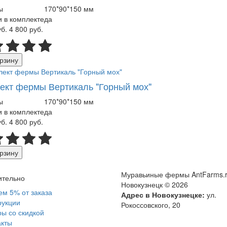
ы
170*90*150 мм
 в комплекте
да
уб.
4 800 руб.
рзину
ект фермы Вертикаль "Горный мох"
ы
170*90*150 мм
 в комплекте
да
уб.
4 800 руб.
рзину
Муравьиные фермы AntFarms.r
ительно
Новокузнецк © 2026
ем 5% от заказа
Адрес в Новокузнецке:
ул.
рукции
Рокоссовского, 20
ы со скидкой
акты