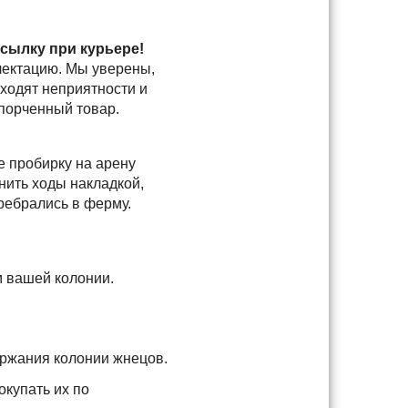
сылку при курьере!
плектацию. Мы уверены,
сходят неприятности и
спорченный товар.
е пробирку на арену
нить ходы накладкой,
ребрались в ферму.
м вашей колонии.
держания колонии жнецов.
окупать их по