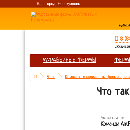
Ваш город:
Новокузнецк
Доста
8 (8
Ежедневно
МУРАВЬИНЫЕ ФЕРМЫ
ФЕРМ
Блог
Комплект с акриловым формикарием
Что так
Автор статьи
Команда AntF