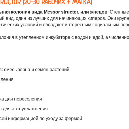
RUCTOR (20-30 РАБОЧИХ + МАТКА)
ная колония вида Messor structor, или жнецов
. Степны
й вид, один из лучших для начинающих киперов. Они круп
зотических условий и обладают интересным социальным пов
олония в утепленном инкубаторе с водой и едой, а численно
: смесь зерна и семян растений
мления
ка для переселения
ка для автоувлажнения
всей информацией по уходу за фермой