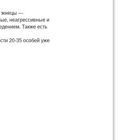
е жнецы —
ные, неагрессивные и
едением. Также есть
сти 20-35 особей уже