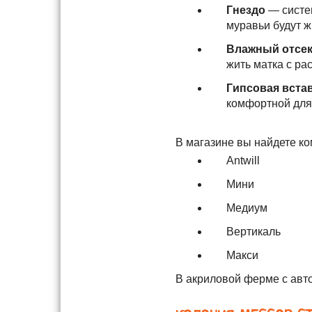
Гнездо
— систем
муравьи будут ж
Влажный отсе
жить матка с ра
Гипсовая вста
комфортной для
В магазине вы найдете к
Antwill
Мини
Медиум
Вертикаль
Макси
В акриловой ферме с авто