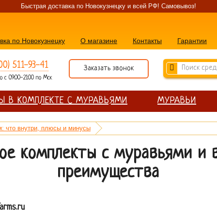
Быстрая доставка по Новокузнецку и всей РФ! Самовывоз!
вка по Новокузнецку
О магазине
Контакты
Гарантии
00) 511-93-41
Заказать звонок
 с 09:00-21:00 по Мск
Ы В КОМПЛЕКТЕ С МУРАВЬЯМИ
МУРАВЬИ
: что внутри, плюсы и минусы
ое комплекты с муравьями и 
преимущества
arms.ru