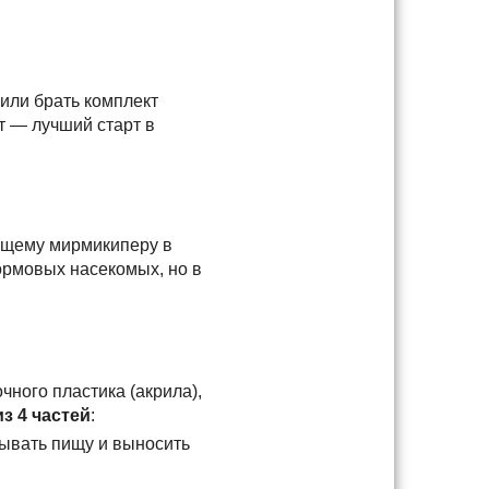
 или брать комплект
т — лучший старт в
ающему мирмикиперу в
ормовых насекомых, но в
ного пластика (акрила),
из 4 частей
:
бывать пищу и выносить