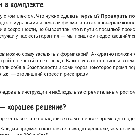
и в комплекте
ку с комплектом. Что нужно сделать первым?
Проверить по
ядке с муравьями и цела ли ферма, а также проверьте ком
и и сохранности, но бывает так, что в пути с посылкой прои
е случаи у нас есть гарантия — мы пришлем недостающий/и
ов можно сразу заселять в формикарий. Аккуратно положит
ткройте первый отсек гнезда. Важно увлажнить гипс и затем
али себя в безопасности и сами через некоторое время пе
ьзя — это лишний стресс и риск травм.
следовать инструкции и наблюдать за стремительным росто
— хорошее решение?
боре есть всё, что понадобится вам в первое время для со
. Каждый предмет в комплекте выходит дешевле, чем если п